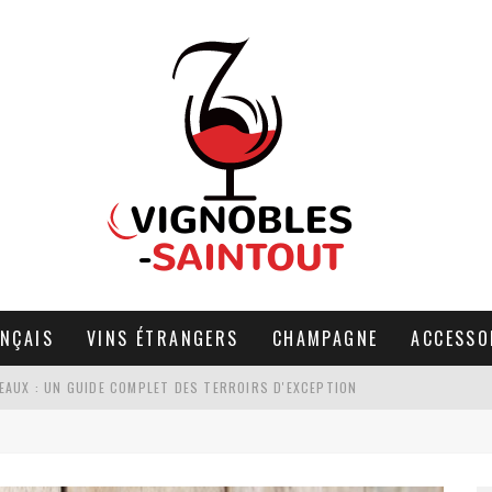
ANÇAIS
VINS ÉTRANGERS
CHAMPAGNE
ACCESSO
EAUX : UN GUIDE COMPLET DES TERROIRS D'EXCEPTION
R : QUAND LA PASSION RENCONTRE LA STRATÉGIE
LES POUR UNE DÉGUSTATION DE VINS À SAUMUR