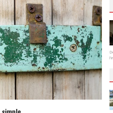
UT, DEMI-SEC : COMMENT CHOISIR LE DOSAGE IDÉAL ?
D
l'
e simple