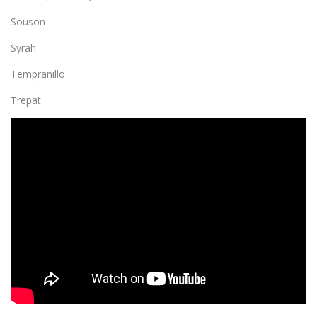
Souson
Syrah
Tempranillo
Trepat