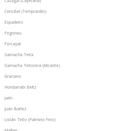
Cazagal (Cayetana)
Cencibel (Tempranillo)
Espadeiro
Fogoneu
Forcayat
Garnacha Tinta
Garnacha Tintorera (Alicante)
Graciano
Hondarrabi Beltz
Jaén
Juan Ibañez
Listán Tinto (Palmino Fino)
Malbec