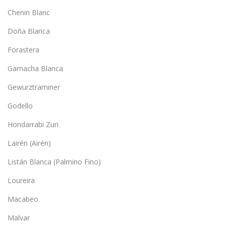
Chenin Blanc
Doña Blanca
Forastera
Garnacha Blanca
Gewurztraminer
Godello
Hondarrabi Zuri
Lairén (Airén)
Listán Blanca (Palmino Fino)
Loureira
Macabeo
Malvar