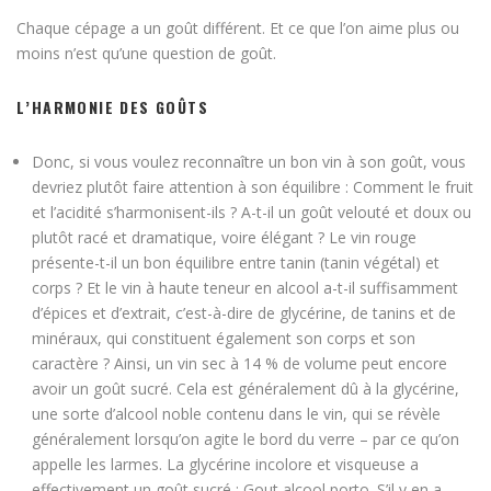
Chaque cépage a un goût différent. Et ce que l’on aime plus ou
moins n’est qu’une question de goût.
L’HARMONIE DES GOÛTS
Donc, si vous voulez reconnaître un bon vin à son goût, vous
devriez plutôt faire attention à son équilibre : Comment le fruit
et l’acidité s’harmonisent-ils ? A-t-il un goût velouté et doux ou
plutôt racé et dramatique, voire élégant ? Le vin rouge
présente-t-il un bon équilibre entre tanin (tanin végétal) et
corps ? Et le vin à haute teneur en alcool a-t-il suffisamment
d’épices et d’extrait, c’est-à-dire de glycérine, de tanins et de
minéraux, qui constituent également son corps et son
caractère ? Ainsi, un vin sec à 14 % de volume peut encore
avoir un goût sucré. Cela est généralement dû à la glycérine,
une sorte d’alcool noble contenu dans le vin, qui se révèle
généralement lorsqu’on agite le bord du verre – par ce qu’on
appelle les larmes. La glycérine incolore et visqueuse a
effectivement un goût sucré : Gout alcool porto. S’il y en a