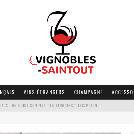
ANÇAIS
VINS ÉTRANGERS
CHAMPAGNE
ACCESSO
EAUX : UN GUIDE COMPLET DES TERROIRS D'EXCEPTION
R : QUAND LA PASSION RENCONTRE LA STRATÉGIE
LES POUR UNE DÉGUSTATION DE VINS À SAUMUR