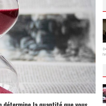
UT, DEMI-SEC : COMMENT CHOISIR LE DOSAGE IDÉAL ?
D
l'
in détermine la quantité que vous