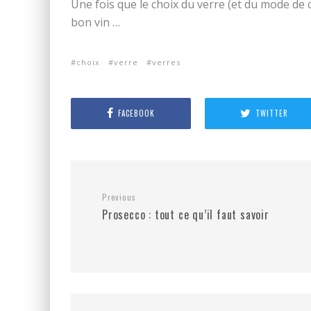
Une fois que le choix du verre (et du mode de c
bon vin …
choix
verre
verres
FACEBOOK
TWITTER
Previous
Prosecco : tout ce qu’il faut savoir