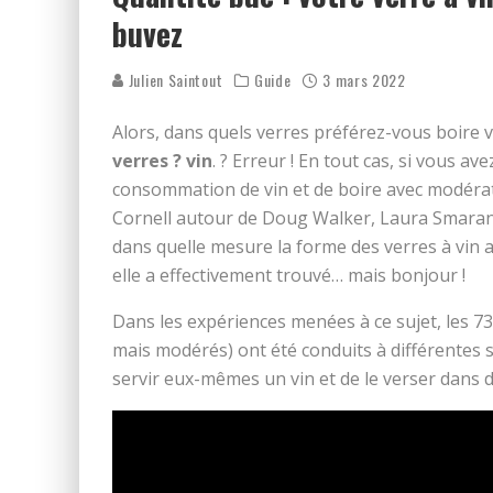
buvez
Julien Saintout
Guide
3 mars 2022
Alors, dans quels verres préférez-vous boire v
verres ? vin
. ? Erreur ! En tout cas, si vous av
consommation de vin et de boire avec modératio
Cornell autour de Doug Walker, Laura Smaran
dans quelle mesure la forme des verres à vin a
elle a effectivement trouvé… mais bonjour !
Dans les expériences menées à ce sujet, les 73
mais modérés) ont été conduits à différentes 
servir eux-mêmes un vin et de le verser dans d