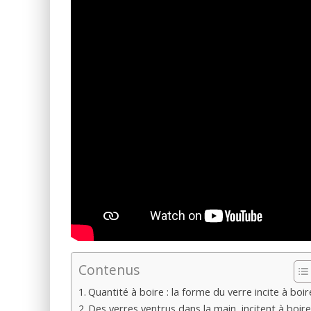
Contenus
Quantité à boire : la forme du verre incite à boir
Des verres ventrus dans la main, incitent à boire